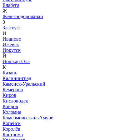
Елабуга
Ж
Железнодорожный
З
Златоуст
И
Иваново
Ижевск
Иркутск
Й
Йошкар-Ола
К
Казань
Калининград
Каменск-Уральский
Кемерово
Киров
Кисловодск
Ковров
Коломна
Комсомольск-на-Амуре
Копейск
Королёв
Кострома