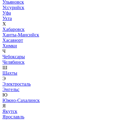
Ульяновск
Уссурийск
Уфа
Ухта
Х
Хабаровск
Ханты-Мансийск
Хасавюрт
Химки
Ч
Чебоксары
Челябинск
Ш
Шахты
Э
Электросталь
Энгельс
Ю
Южно-Сахалинск
Я
Якутск
Ярославль