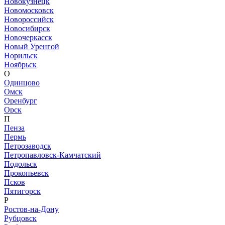
Новокузнецк
Новомосковск
Новороссийск
Новосибирск
Новочеркасск
Новый Уренгой
Норильск
Ноябрьск
О
Одинцово
Омск
Оренбург
Орск
П
Пенза
Пермь
Петрозаводск
Петропавловск-Камчатский
Подольск
Прокопьевск
Псков
Пятигорск
Р
Ростов-на-Дону
Рубцовск