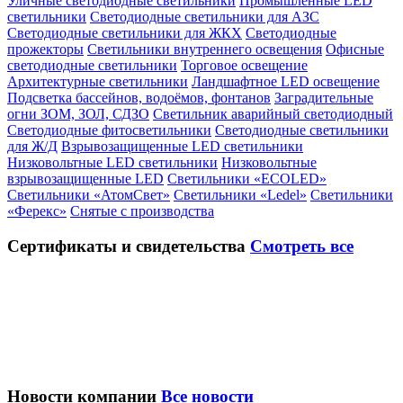
Уличные светодиодные светильники
Промышленные LED
светильники
Светодиодные светильники для АЗС
Светодиодные светильники для ЖКХ
Светодиодные
прожекторы
Светильники внутреннего освещения
Офисные
светодиодные светильники
Торговое освещение
Архитектурные светильники
Ландшафтное LED освещение
Подсветка бассейнов, водоёмов, фонтанов
Заградительные
огни ЗОМ, ЗОЛ, СДЗО
Светильник аварийный светодиодный
Светодиодные фитосветильники
Светодиодные светильники
для Ж/Д
Взрывозащищенные LED светильники
Низковольтные LED светильники
Низковольтные
взрывозащищенные LED
Светильники «ECOLED»
Светильники «АтомСвет»
Светильники «Ledel»
Светильники
«Ферекс»
Снятые с производства
Сертификаты
и свидетельства
Смотреть все
Новости компании
Все новости