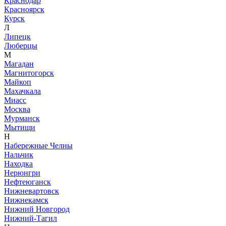
Краснодар
Красноярск
Курск
Л
Липецк
Люберцы
М
Магадан
Магнитогорск
Майкоп
Махачкала
Миасс
Москва
Мурманск
Мытищи
Н
Набережные Челны
Нальчик
Находка
Нерюнгри
Нефтеюганск
Нижневартовск
Нижнекамск
Нижний Новгород
Нижний-Тагил