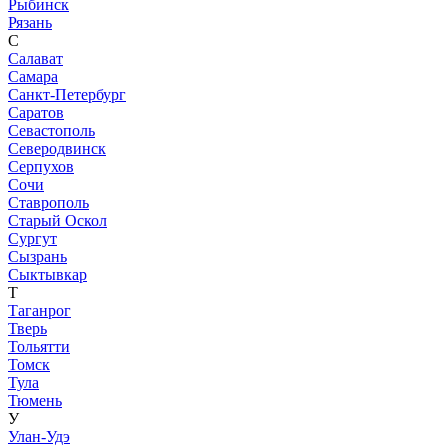
Рыбинск
Рязань
С
Салават
Самара
Санкт-Петербург
Саратов
Севастополь
Северодвинск
Серпухов
Сочи
Ставрополь
Старый Оскол
Сургут
Сызрань
Сыктывкар
Т
Таганрог
Тверь
Тольятти
Томск
Тула
Тюмень
У
Улан-Удэ