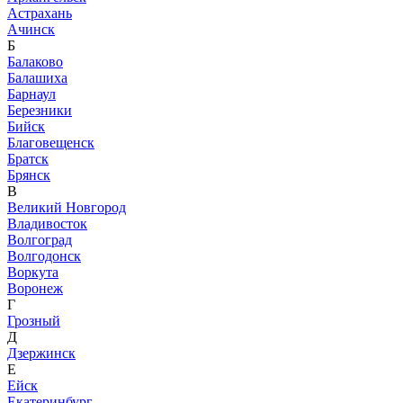
Астрахань
Ачинск
Б
Балаково
Балашиха
Барнаул
Березники
Бийск
Благовещенск
Братск
Брянск
В
Великий Новгород
Владивосток
Волгоград
Волгодонск
Воркута
Воронеж
Г
Грозный
Д
Дзержинск
Е
Ейск
Екатеринбург