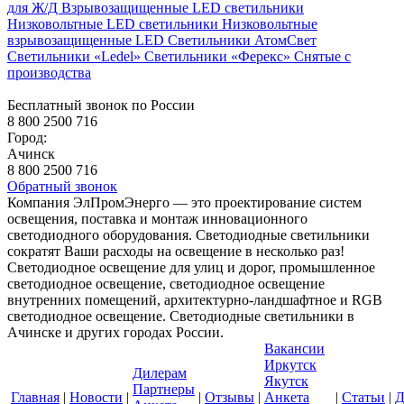
для Ж/Д
Взрывозащищенные LED светильники
Низковольтные LED светильники
Низковольтные
взрывозащищенные LED
Светильники АтомСвет
Светильники «Ledel»
Светильники «Ферекс»
Снятые с
производства
Бесплатный звонок по России
8 800 2500 716
Город:
Ачинск
8 800 2500 716
Обратный звонок
Компания ЭлПромЭнерго — это проектирование систем
освещения, поставка и монтаж инновационного
светодиодного оборудования. Светодиодные светильники
сократят Ваши расходы на освещение в несколько раз!
Светодиодное освещение для улиц и дорог, промышленное
светодиодное освещение, светодиодное освещение
внутренних помещений, архитектурно-ландшафтное и RGB
светодиодное освещение. Светодиодные светильники в
Ачинске и других городах России.
Вакансии
Иркутск
Дилерам
Якутск
Партнеры
Главная
|
Новости
|
|
Отзывы
|
Анкета
|
Статьи
|
Д