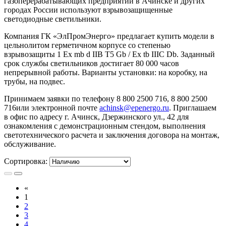
газоперерабатывающих предприятий в Ачинске и других
городах России используют взрывозащищенные
светодиодные светильники.
Компания ГК «ЭлПромЭнерго» предлагает купить модели в
цельнолитом герметичном корпусе со степенью
взрывозащиты 1 Ex mb d IIB T5 Gb / Ex tb IIIC Db. Заданный
срок службы светильников достигает 80 000 часов
непрерывной работы. Варианты установки: на коробку, на
трубы, на подвес.
Принимаем заявки по телефону 8 800 2500 716, 8 800 2500
716или электронной почте
achinsk@epenergo.ru
. Приглашаем
в офис по адресу г. Ачинск, Дзержинского ул., 42 для
ознакомления с демонстрационным стендом, выполнения
светотехнического расчета и заключения договора на монтаж,
обслуживание.
Сортировка:
«
1
2
3
4