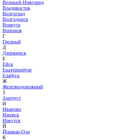
Великий Новгород
Владивосток
Волгоград
Волгодонск
Воркута
Воронеж
Г
Грозный
Д
Дзержинск
Е
Ейск
Екатеринбург
Елабуга
Ж
Железнодорожный
З
Златоуст
И
Иваново
Ижевск
Иркутск
Й
Йошкар-Ола
К