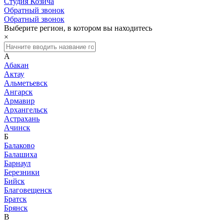
Студия Козича
Обратный звонок
Обратный звонок
Выберите регион, в котором вы находитесь
×
А
Абакан
Актау
Альметьевск
Ангарск
Армавир
Архангельск
Астрахань
Ачинск
Б
Балаково
Балашиха
Барнаул
Березники
Бийск
Благовещенск
Братск
Брянск
В