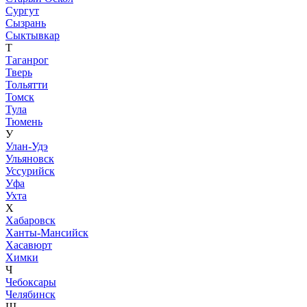
Сургут
Сызрань
Сыктывкар
Т
Таганрог
Тверь
Тольятти
Томск
Тула
Тюмень
У
Улан-Удэ
Ульяновск
Уссурийск
Уфа
Ухта
Х
Хабаровск
Ханты-Мансийск
Хасавюрт
Химки
Ч
Чебоксары
Челябинск
Ш