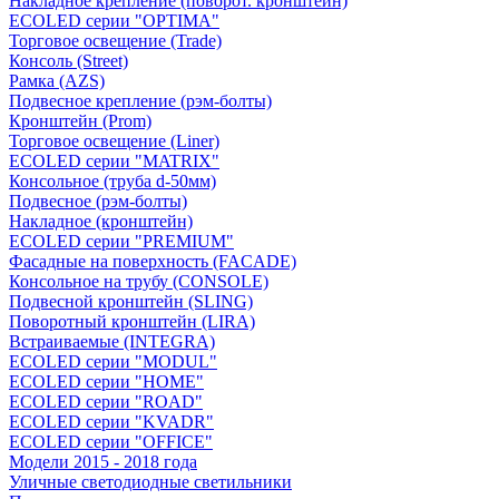
Накладное крепление (поворот. кронштейн)
ECOLED серии "OPTIMA"
Торговое освещение (Trade)
Консоль (Street)
Рамка (AZS)
Подвесное крепление (рэм-болты)
Кронштейн (Prom)
Торговое освещение (Liner)
ECOLED серии "MATRIX"
Консольное (труба d-50мм)
Подвесное (рэм-болты)
Накладное (кронштейн)
ECOLED серии "PREMIUM"
Фасадные на поверхность (FACADE)
Консольное на трубу (СONSOLЕ)
Подвесной кронштейн (SLING)
Поворотный кронштейн (LIRA)
Встраиваемые (INTEGRA)
ECOLED серии "MODUL"
ECOLED серии "HOME"
ECOLED серии "ROAD"
ECOLED серии "KVADR"
ECOLED серии "OFFICE"
Модели 2015 - 2018 года
Уличные светодиодные светильники