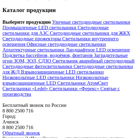
Каталог продукции
Выберите продукцию
Уличные светодиодные светильники
Промышленные LED светильники
Светодиодные
светильники для АЗС
Светодиодные светильники для ЖКХ
Светодиодные прожекторы
Светильники внутреннего
освещения
Офисные светодиодные светильники
Архитектурные светильники
Ландшафтное LED освещение
Подсветка бассейнов, водоёмов, фонтанов
Заградительные
огни ЗОМ, ЗОЛ, СДЗО
Светильник аварийный светодиодный
Светодиодные фитосветильники
Светодиодные светильники
для Ж/Д
Взрывозащищенные LED светильники
Низковольтные LED светильники
Низковольтные
взрывозащищенные LED
Светильники АтомСвет
Светильники «Ledel»
Светильники «Ферекс»
Снятые с
производства
Бесплатный звонок по России
8 800 2500 716
Город:
Ачинск
8 800 2500 716
Обратный звонок