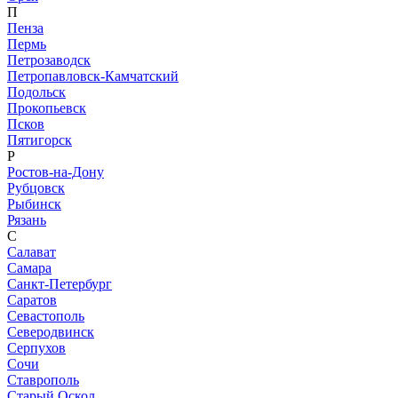
П
Пенза
Пермь
Петрозаводск
Петропавловск-Камчатский
Подольск
Прокопьевск
Псков
Пятигорск
Р
Ростов-на-Дону
Рубцовск
Рыбинск
Рязань
С
Салават
Самара
Санкт-Петербург
Саратов
Севастополь
Северодвинск
Серпухов
Сочи
Ставрополь
Старый Оскол