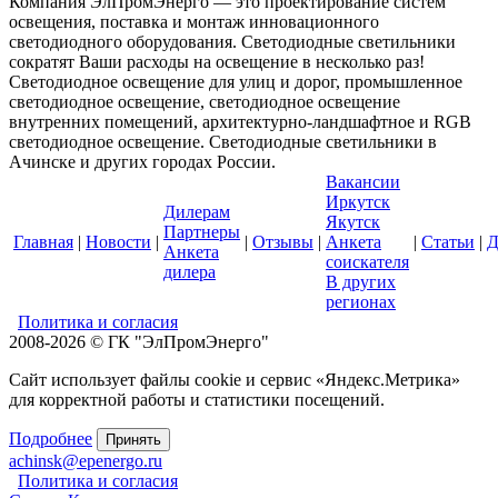
Компания ЭлПромЭнерго — это проектирование систем
освещения, поставка и монтаж инновационного
светодиодного оборудования. Светодиодные светильники
сократят Ваши расходы на освещение в несколько раз!
Светодиодное освещение для улиц и дорог, промышленное
светодиодное освещение, светодиодное освещение
внутренних помещений, архитектурно-ландшафтное и RGB
светодиодное освещение. Светодиодные светильники в
Ачинске и других городах России.
Вакансии
Иркутск
Дилерам
Якутск
Партнеры
Главная
|
Новости
|
|
Отзывы
|
Анкета
|
Статьи
|
Д
Анкета
соискателя
дилера
В других
регионах
Политика и согласия
2008-2026 © ГК "ЭлПромЭнерго"
Сайт использует файлы cookie и сервис «Яндекс.Метрика»
для корректной работы и статистики посещений.
Подробнее
Принять
achinsk@epenergo.ru
Политика и согласия