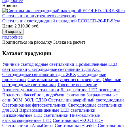
подробнее
Новинка
Светильники внутреннего освещения
Светильник светодиодный накладной ECOLED-20-RF-Sfera
Цена:
2 310.00
руб.
В корзину
подробнее
Подписаться на рассылку
Заявка на расчет
Каталог продукции
Уличные светодиодные светильники
Промышленные LED
светильники
Светодиодные светильники для АЗС
Светодиодные светильники для ЖКХ
Светодиодные
прожекторы
Светильники внутреннего освещения
Офисные
светодиодные светильники
Торговое освещение
Архитектурные светильники
Ландшафтное LED освещение
Подсветка бассейнов, водоёмов, фонтанов
Заградительные
огни ЗОМ, ЗОЛ, СДЗО
Светильник аварийный светодиодный
Светодиодные фитосветильники
Светодиодные светильники
для Ж/Д
Взрывозащищенные LED светильники
Низковольтные LED светильники
Низковольтные
взрывозащищенные LED
Светильники «ECOLED»
Светильники «АтомСвет»
Светильники «Ledel»
Светильники