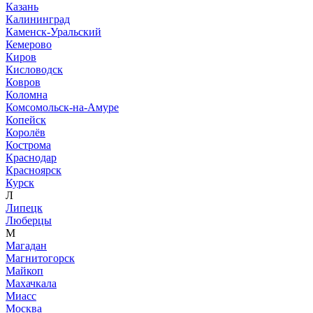
Казань
Калининград
Каменск-Уральский
Кемерово
Киров
Кисловодск
Ковров
Коломна
Комсомольск-на-Амуре
Копейск
Королёв
Кострома
Краснодар
Красноярск
Курск
Л
Липецк
Люберцы
М
Магадан
Магнитогорск
Майкоп
Махачкала
Миасс
Москва