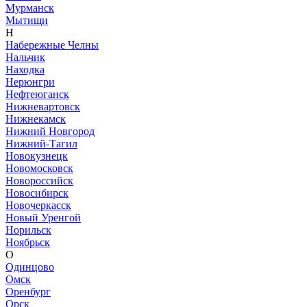
Мурманск
Мытищи
Н
Набережные Челны
Нальчик
Находка
Нерюнгри
Нефтеюганск
Нижневартовск
Нижнекамск
Нижний Новгород
Нижний-Тагил
Новокузнецк
Новомосковск
Новороссийск
Новосибирск
Новочеркасск
Новый Уренгой
Норильск
Ноябрьск
О
Одинцово
Омск
Оренбург
Орск