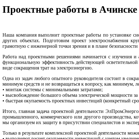
Проектные работы в Ачинске
Наша компания выполнит проектные работы по установке сис
других объектах. Подготовим проект электроснабжения кру
грамотную с инженерной точки зрения и в плане безопасности
Работа над проектными решениями начинается с изучения и 
функциональную эффективность действующей осветительной с
виде сокращения трат на электроэнергию.
Одна из задач любого опытного руководителя состоит в сокр
минимум средств и не возвращаться к вопросу, как минимум, л
• монтаж системы с минимальными затратами;
• высвобождение большого объема электрической мощности за с
• быстрая окупаемость проектных инвестиций (конкретный срок
Итого, главная задача проектной деятельности ЭлПромЭнерго
промышленного, коммерческого или другого производства, ко
мы организуем их защиту в присутствии специалистов и экспе
Только в результате комплексной проектной деятельности мож
• выполняют расчет окупаемости инвестиций с учетом увелич