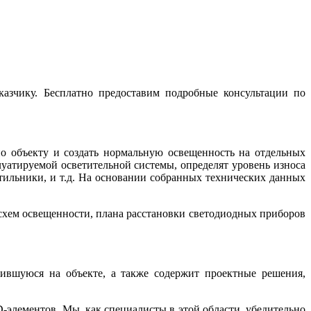
казчику. Бесплатно предоставим подробные консультации по
по объекту и создать нормальную освещенность на отдельных
атируемой осветительной системы, определят уровень износа
етильники, и т.д. На основании собранных технических данных
 схем освещенности, плана расстановки светодиодных приборов
ившуюся на объекте, а также содержит проектные решения,
-элементов. Мы, как специалисты в этой области, убедительно