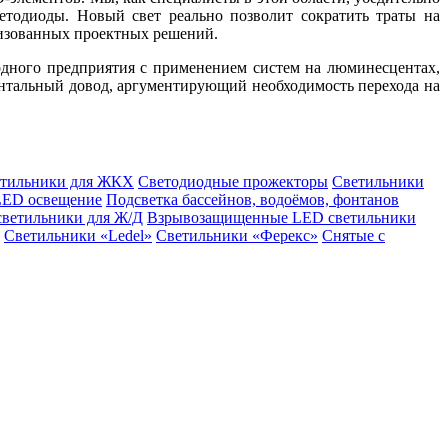
етодиоды. Новый свет реально позволит сократить траты на
лизованных проектных решений.
одного предприятия с применением систем на люминесцентах,
ентальный довод, аргументирующий необходимость перехода на
етильники для ЖКХ
Светодиодные прожекторы
Светильники
LED освещение
Подсветка бассейнов, водоёмов, фонтанов
светильники для Ж/Д
Взрывозащищенные LED светильники
Светильники «Ledel»
Светильники «Ферекс»
Снятые с