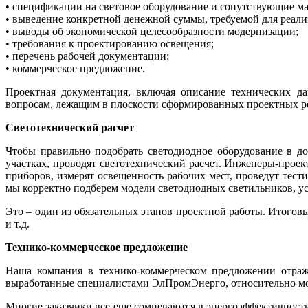
• спецификации на световое оборудование и сопутствующие м
• выведение конкретной денежной суммы, требуемой для реал
• выводы об экономической целесообразности модернизации;
• требования к проектированию освещения;
• перечень рабочей документации;
• коммерческое предложение.
Проектная документация, включая описание технических да
вопросам, лежащим в плоскости сформированных проектных р
Светотехнический расчет
Чтобы правильно подобрать светодиодное оборудование в до
участках, проводят светотехнический расчет. Инженеры-про
приборов, измерят освещенность рабочих мест, проведут тест
мы корректно подберем модели светодиодных светильников, ус
Это – один из обязательных этапов проектной работы. Итогов
и т.д.
Технико-коммерческое предложение
Наша компания в технико-коммерческом предложении отража
выработанные специалистами ЭлПромЭнерго, относительно мо
Многие заказчики все еще сомневаются в энергоэффективности