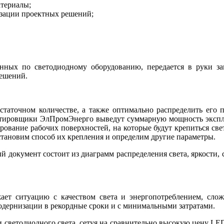
атериалы;
изации проектных решений;
нных по светодиодному оборудованию, передается в руки за
ешений.
статочном количестве, а также оптимально распределить его 
ектировщики ЭлПромЭнерго выведут суммарную мощность эксплу
ирование рабочих поверхностей, на которые будут крепиться св
тановим способ их крепления и определим другие параметры.
ый документ состоит из диаграмм распределения света, яркости,
ет ситуацию с качеством света и энергопотреблением, слож
дернизации в рекордные сроки и с минимальными затратами.
 светодиодного света, сетуя на сравнительно высокую цену LED