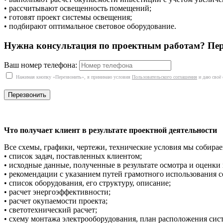
• рассчитывают освещенность помещений;
• готовят проект системы освещения;
• подбирают оптимальное световое оборудование.
Нужна консультация по проектным работам? Пер
Ваш номер телефона:
Нажимая кнопку «Перезвонить», я принимаю условия
Пользовательского соглашения
и даю своё 
Что получает клиент в результате проектной деятельности
Все схемы, графики, чертежи, технические условия мы собирае
• список задач, поставленных клиентом;
• исходные данные, полученные в результате осмотра и оценк
• рекомендации с указанием путей грамотного использования 
• список оборудования, его структуру, описание;
• расчет энергоэффективности;
• расчет окупаемости проекта;
• светотехнический расчет;
• схему монтажа электрооборудования, план расположения си