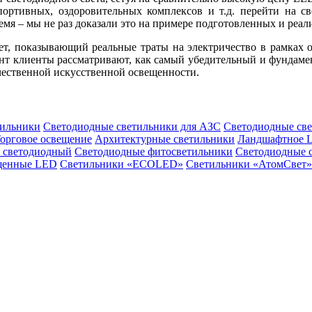
ортивных, оздоровительных комплексов и т.д. перейти на св
емя – мы не раз доказали это на примере подготовленных и реа
ет, показывающий реальные траты на электричество в рамках 
ент клиенты рассматривают, как самый убедительный и фундам
чественной искусственной освещенности.
ильники
Светодиодные светильники для АЗС
Светодиодные св
орговое освещение
Архитектурные светильники
Ландшафтное 
 светодиодный
Светодиодные фитосветильники
Светодиодные 
щенные LED
Светильники «ECOLED»
Светильники «АтомСвет»