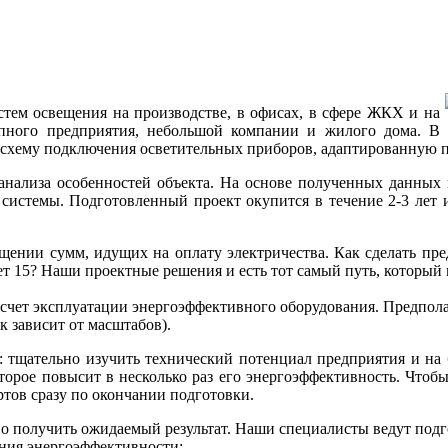
тем освещения на производстве, в офисах, в сфере ЖКХ и на
пного предприятия, небольшой компании и жилого дома. В р
 схему подключения осветительных приборов, адаптированную п
анализа особенностей объекта. На основе полученных данных 
истемы. Подготовленный проект окупится в течение 2-3 лет 
ащении сумм, идущих на оплату электричества. Как сделать пр
ет 15? Наши проектные решения и есть тот самый путь, который
чет эксплуатации энергоэффективного оборудования. Предполага
 зависит от масштабов).
: тщательно изучить технический потенциал предприятия и на 
торое повысит в несколько раз его энергоэффективность. Чтоб
ртов сразу по окончании подготовки.
но получить ожидаемый результат. Наши специалисты ведут подг
ения энергоэффективности;