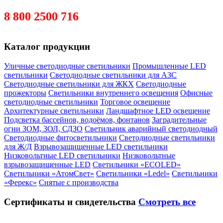
post@elpromenergo.ru
8 800 2500 716
Скачать анкету кандидата
Каталог продукции
Уличные светодиодные светильники
Промышленные LED
светильники
Светодиодные светильники для АЗС
Светодиодные светильники для ЖКХ
Светодиодные
прожекторы
Светильники внутреннего освещения
Офисные
светодиодные светильники
Торговое освещение
Архитектурные светильники
Ландшафтное LED освещение
Подсветка бассейнов, водоёмов, фонтанов
Заградительные
огни ЗОМ, ЗОЛ, СДЗО
Светильник аварийный светодиодный
Светодиодные фитосветильники
Светодиодные светильники
для Ж/Д
Взрывозащищенные LED светильники
Низковольтные LED светильники
Низковольтные
взрывозащищенные LED
Светильники «ECOLED»
Светильники «АтомСвет»
Светильники «Ledel»
Светильники
«Ферекс»
Снятые с производства
Сертификаты
и свидетельства
Смотреть все