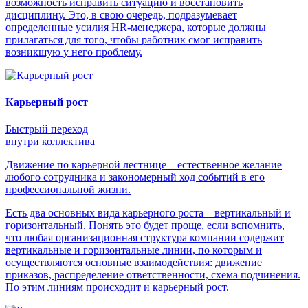
возможность исправить ситуацию и восстановить
дисциплину. Это, в свою очередь, подразумевает
определенные усилия HR-менеджера, которые должны
прилагаться для того, чтобы работник смог исправить
возникшую у него проблему.
Карьерный рост
Быстрый переход
внутри коллектива
Движение по карьерной лестнице – естественное желание
любого сотрудника и закономерный ход событий в его
профессиональной жизни.
Есть два основных вида карьерного роста – вертикальный и
горизонтальный. Понять это будет проще, если вспомнить,
что любая организационная структура компании содержит
вертикальные и горизонтальные линии, по которым и
осуществляются основные взаимодействия: движение
приказов, распределение ответственности, схема подчинения.
По этим линиям происходит и карьерный рост.