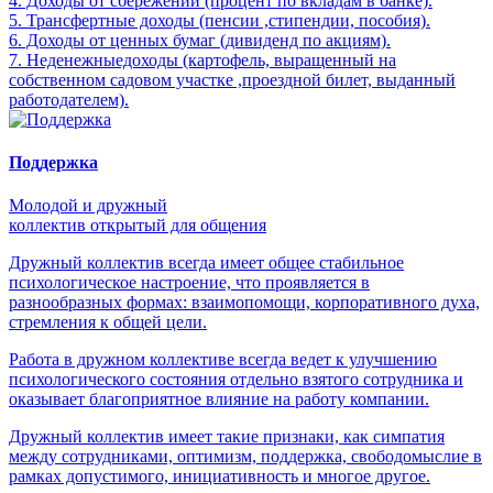
4. Доходы от сбережений (процент по вкладам в банке).
5. Трансфертные доходы (пенсии ,стипендии, пособия).
6. Доходы от ценных бумаг (дивиденд по акциям).
7. Неденежныедоходы (картофель, выращенный на
собственном садовом участке ,проездной билет, выданный
работодателем).
Поддержка
Молодой и дружный
коллектив открытый для общения
Дружный коллектив всегда имеет общее стабильное
психологическое настроение, что проявляется в
разнообразных формах: взаимопомощи, корпоративного духа,
стремления к общей цели.
Работа в дружном коллективе всегда ведет к улучшению
психологического состояния отдельно взятого сотрудника и
оказывает благоприятное влияние на работу компании.
Дружный коллектив имеет такие признаки, как симпатия
между сотрудниками, оптимизм, поддержка, свободомыслие в
рамках допустимого, инициативность и многое другое.