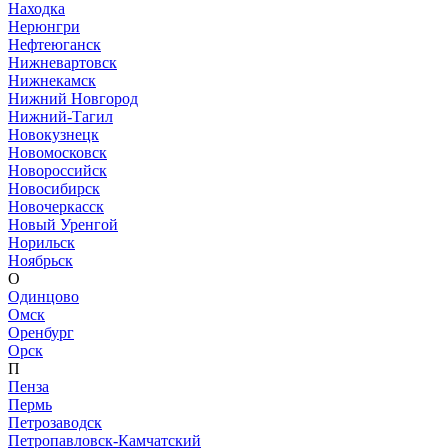
Находка
Нерюнгри
Нефтеюганск
Нижневартовск
Нижнекамск
Нижний Новгород
Нижний-Тагил
Новокузнецк
Новомосковск
Новороссийск
Новосибирск
Новочеркасск
Новый Уренгой
Норильск
Ноябрьск
О
Одинцово
Омск
Оренбург
Орск
П
Пенза
Пермь
Петрозаводск
Петропавловск-Камчатский