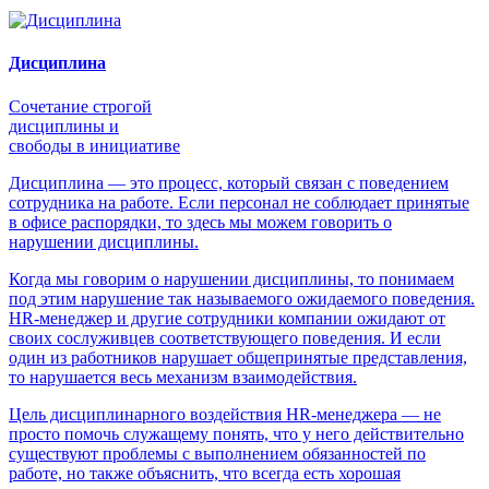
Дисциплина
Сочетание строгой
дисциплины и
свободы в инициативе
Дисциплина — это процесс, который связан с поведением
сотрудника на работе. Если персонал не соблюдает принятые
в офисе распорядки, то здесь мы можем говорить о
нарушении дисциплины.
Когда мы говорим о нарушении дисциплины, то понимаем
под этим нарушение так называемого ожидаемого поведения.
HR-менеджер и другие сотрудники компании ожидают от
своих сослуживцев соответствующего поведения. И если
один из работников нарушает общепринятые представления,
то нарушается весь механизм взаимодействия.
Цель дисциплинарного воздействия HR-менеджера — не
просто помочь служащему понять, что у него действительно
существуют проблемы с выполнением обязанностей по
работе, но также объяснить, что всегда есть хорошая