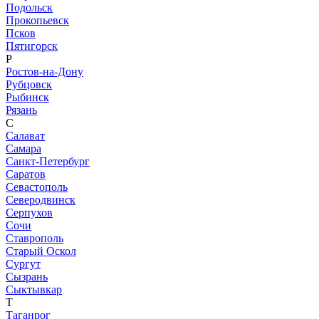
Подольск
Прокопьевск
Псков
Пятигорск
Р
Ростов-на-Дону
Рубцовск
Рыбинск
Рязань
С
Салават
Самара
Санкт-Петербург
Саратов
Севастополь
Северодвинск
Серпухов
Сочи
Ставрополь
Старый Оскол
Сургут
Сызрань
Сыктывкар
Т
Таганрог