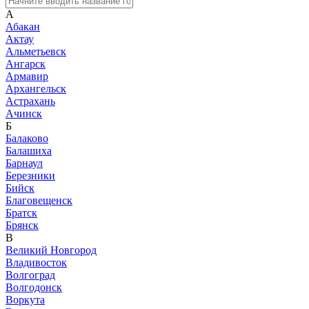
А
Абакан
Актау
Альметьевск
Ангарск
Армавир
Архангельск
Астрахань
Ачинск
Б
Балаково
Балашиха
Барнаул
Березники
Бийск
Благовещенск
Братск
Брянск
В
Великий Новгород
Владивосток
Волгоград
Волгодонск
Воркута