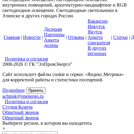
внутренних помещений, архитектурно-ландшафтное и RGB
светодиодное освещение. Светодиодные светильники в
Ачинске и других городах России.
Вакансии
Иркутск
Дилерам
Якутск
Партнеры
Главная
|
Новости
|
|
Отзывы
|
Анкета
|
Статьи
|
Д
Анкета
соискателя
дилера
В других
регионах
Политика и согласия
2008-2026 © ГК "ЭлПромЭнерго"
Сайт использует файлы cookie и сервис «Яндекс.Метрика»
для корректной работы и статистики посещений.
Подробнее
Принять
achinsk@epenergo.ru
Политика и согласия
Студия Козича
Обратный звонок
Обратный звонок
Выберите регион, в котором вы находитесь
×