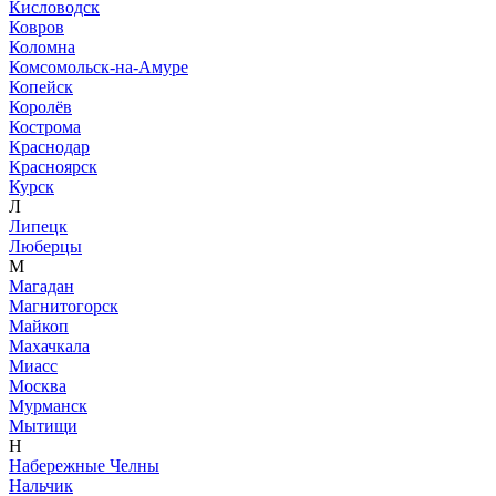
Кисловодск
Ковров
Коломна
Комсомольск-на-Амуре
Копейск
Королёв
Кострома
Краснодар
Красноярск
Курск
Л
Липецк
Люберцы
М
Магадан
Магнитогорск
Майкоп
Махачкала
Миасс
Москва
Мурманск
Мытищи
Н
Набережные Челны
Нальчик