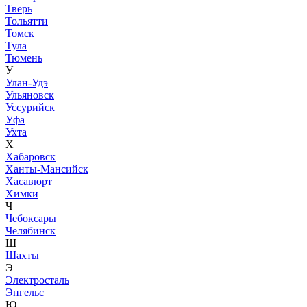
Тверь
Тольятти
Томск
Тула
Тюмень
У
Улан-Удэ
Ульяновск
Уссурийск
Уфа
Ухта
Х
Хабаровск
Ханты-Мансийск
Хасавюрт
Химки
Ч
Чебоксары
Челябинск
Ш
Шахты
Э
Электросталь
Энгельс
Ю