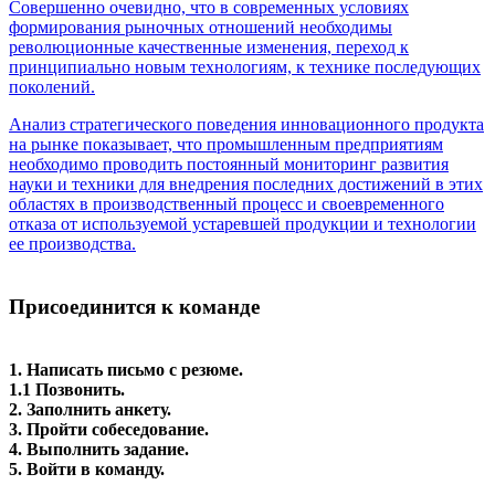
Совершенно очевидно, что в современных условиях
формирования рыночных отношений необходимы
революционные качественные изменения, переход к
принципиально новым технологиям, к технике последующих
поколений.
Анализ стратегического поведения инновационного продукта
на рынке показывает, что промышленным предприятиям
необходимо проводить постоянный мониторинг развития
науки и техники для внедрения последних достижений в этих
областях в производственный процесс и своевременного
отказа от используемой устаревшей продукции и технологии
ее производства.
.
Присоединится к команде
1. Написать письмо с резюме.
1.1 Позвонить.
2. Заполнить анкету.
3. Пройти собеседование.
4. Выполнить задание.
5. Войти в команду.