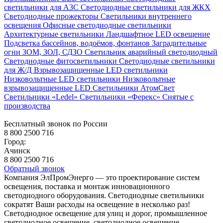
светильники для АЗС
Светодиодные светильники для ЖКХ
Светодиодные прожекторы
Светильники внутреннего
освещения
Офисные светодиодные светильники
Архитектурные светильники
Ландшафтное LED освещение
Подсветка бассейнов, водоёмов, фонтанов
Заградительные
огни ЗОМ, ЗОЛ, СДЗО
Светильник аварийный светодиодный
Светодиодные фитосветильники
Светодиодные светильники
для Ж/Д
Взрывозащищенные LED светильники
Низковольтные LED светильники
Низковольтные
взрывозащищенные LED
Светильники АтомСвет
Светильники «Ledel»
Светильники «Ферекс»
Снятые с
производства
Бесплатный звонок по России
8 800 2500 716
Город:
Ачинск
8 800 2500 716
Обратный звонок
Компания ЭлПромЭнерго — это проектирование систем
освещения, поставка и монтаж инновационного
светодиодного оборудования. Светодиодные светильники
сократят Ваши расходы на освещение в несколько раз!
Светодиодное освещение для улиц и дорог, промышленное
светодиодное освещение, светодиодное освещение