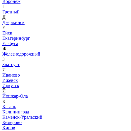
Воронеж
Г
Грозный
Д
Дзержинск
Е
Ейск
Екатеринбург
Елабуга
Ж
Железнодорожный
З
Златоуст
И
Иваново
Ижевск
Иркутск
Й
Йошкар-Ола
К
Казань
Калининград
Каменск-Уральский
Кемерово
Киров