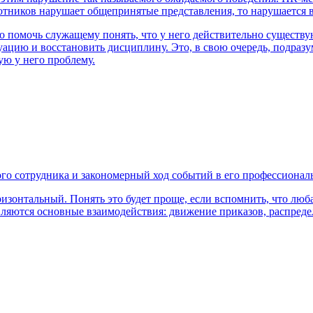
отников нарушает общепринятые представления, то нарушается 
 помочь служащему понять, что у него действительно существу
итуацию и восстановить дисциплину. Это, в свою очередь, подр
ую у него проблему.
го сотрудника и закономерный ход событий в его профессионал
ризонтальный. Понять это будет проще, если вспомнить, что лю
ляются основные взаимодействия: движение приказов, распреде