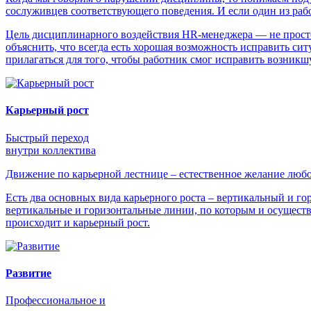
сослуживцев соответствующего поведения. И если один из раб
Цель дисциплинарного воздействия HR-менеджера — не просто
объяснить, что всегда есть хорошая возможность исправить с
прилагаться для того, чтобы работник смог исправить возникш
Карьерный рост
Быстрый переход
внутри коллектива
Движение по карьерной лестнице – естественное желание любо
Есть два основных вида карьерного роста – вертикальный и го
вертикальные и горизонтальные линии, по которым и осуществ
происходит и карьерный рост.
Развитие
Профессиональное и