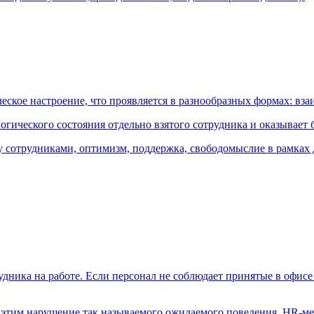
еское настроение, что проявляется в разнообразных формах: вз
огического состояния отдельно взятого сотрудника и оказывает
 сотрудниками, оптимизм, поддержка, свободомыслие в рамках 
дника на работе. Если персонал не соблюдает принятые в офисе
этим нарушение так называемого ожидаемого поведения. HR-ме