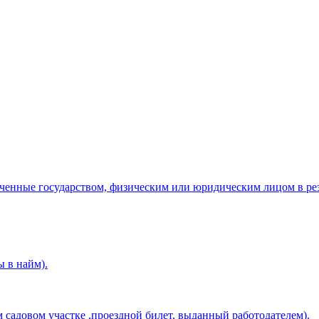
енные государством, физическим или юридическим лицом в резу
ы в найм).
садовом участке ,проездной билет, выданный работодателем).