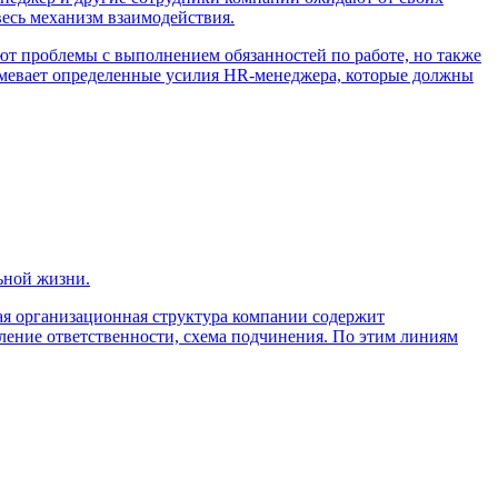
весь механизм взаимодействия.
ют проблемы с выполнением обязанностей по работе, но также
азумевает определенные усилия HR-менеджера, которые должны
ьной жизни.
бая организационная структура компании содержит
ление ответственности, схема подчинения. По этим линиям