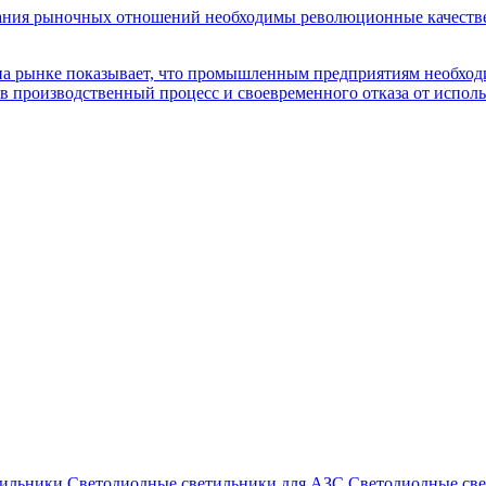
вания рыночных отношений необходимы революционные качеств
на рынке показывает, что промышленным предприятиям необход
 в производственный процесс и своевременного отказа от испол
ильники
Светодиодные светильники для АЗС
Светодиодные св