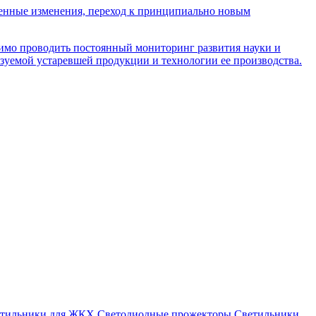
енные изменения, переход к принципиально новым
имо проводить постоянный мониторинг развития науки и
ьзуемой устаревшей продукции и технологии ее производства.
етильники для ЖКХ
Светодиодные прожекторы
Светильники