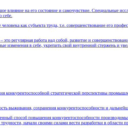
шое влияние на его состояние и самочувствие. Специальные исс
 себе.
человека как субъекта труда, т.е. совершенствование его проф
 – это регулярная работа над собой, развитие и совершенствова
ные изменения в себе, укрепить свой внутренний стержень и ув
ия конкурентоспособной стратегической перспективы промышле
имость выживания, сохранения конкурентоспособности и дальней
венный способ повышения конкурентоспособности производимых
 трудности, начали своими силами вести разработки в области 