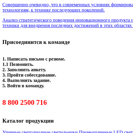
Совершенно очевидно, что в современных условиях формиро
технологиям, к технике последующих поколений.
Анализ стратегического поведения инновационного продукта 
техники для внедрения последних достижений в этих областях
.
Присоединится к команде
1. Написать письмо с резюме.
1.1 Позвонить.
2. Заполнить анкету.
3. Пройти собеседование.
4. Выполнить задание.
5. Войти в команду.
post@elpromenergo.ru
8 800 2500 716
Скачать анкету кандидата
Каталог продукции
Уличные светодиодные светильники
Промышленные LED свет