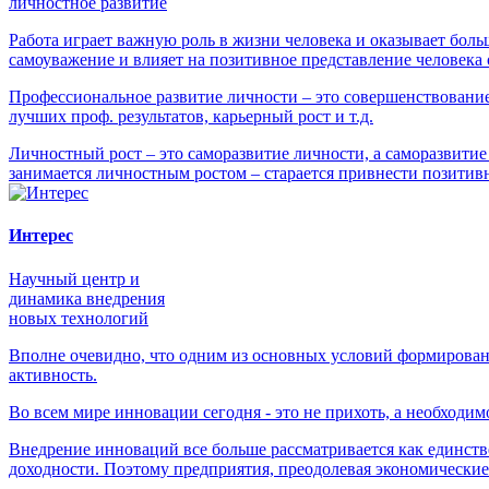
личностное развитие
Работа играет важную роль в жизни человека и оказывает боль
самоуважение и влияет на позитивное представление человека о
Профессиональное развитие личности – это совершенствование 
лучших проф. результатов, карьерный рост и т.д.
Личностный рост – это саморазвитие личности, а саморазвитие
занимается личностным ростом – старается привнести позитив
Интерес
Научный центр и
динамика внедрения
новых технологий
Вполне очевидно, что одним из основных условий формирован
активность.
Во всем мире инновации сегодня - это не прихоть, а необход
Внедрение инноваций все больше рассматривается как единст
доходности. Поэтому предприятия, преодолевая экономические