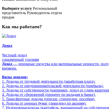
Выберите услугу
Региональный
представитель
Руководитель отдела
продаж
Как мы работаем?
Доход
Честный доход
соразмерный усилиям
Дохо́д
— денежные средства или материальные ценности, получ
времени.
Виды доходов:
1. Доходы от трудовой деятельности (заработная плата).
2. Доходы от предпринимательской деятельности (прибыль).
3. Доходы от собственности (например, доход от сдачи квартир
4. Доходы от сбережений (процент по вкладам в банке).
5. Трансфертные доходы (пенсии ,стипендии, пособия).
6. Доходы от ценных бумаг (дивиденд по акциям).
7. Неденежныедоходы (картофель, выращенный на собственном 