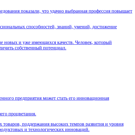
ледования показали, что удачно выбранная профессия повышает
ессиональных способностей, знаний, умений, достижение
ние новых и уже имеющихся качеств. Человек, который
еличить собственный потенциал.
нного предприятия может стать его инновационная
шего процветания.
 товаров, поддержания высоких темпов развития и уровня
продуктовых и технологических инноваций.